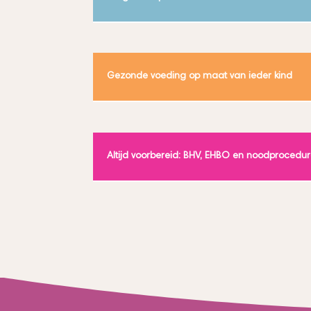
Gezonde voeding op maat van ieder kind
Altijd voorbereid: BHV, EHBO en noodprocedu