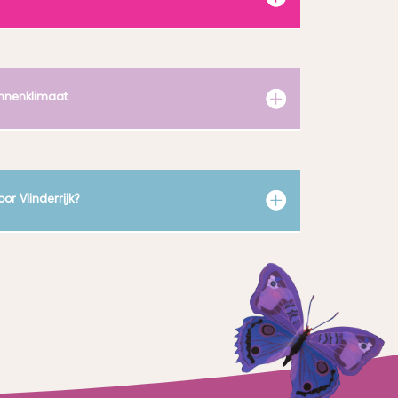
innenklimaat
r Vlinderrijk?