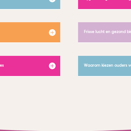
Frisse lucht en gezond b
res
Waarom kiezen ouders voo