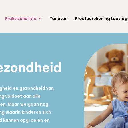
Praktische info
Tarieven
Proefberekening toeslag
gezondheid
ligheid en gezondheid van
ng voldoet aan alle
isen. Maar we gaan nog
ng waarin kinderen zich
ond kunnen opgroeien en