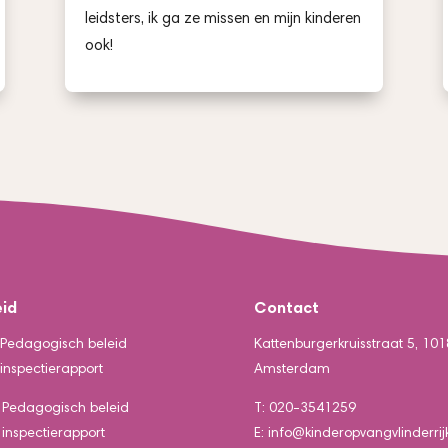
leidsters, ik ga ze missen en mijn kinderen
ook!
eid
Contact
Pedagogisch beleid
Kattenburgerkruisstraat 5, 101
inspectierapport
Amsterdam
Pedagogisch beleid
T: 020-3541259
inspectierapport
E: info@kinderopvangvlinderrijk