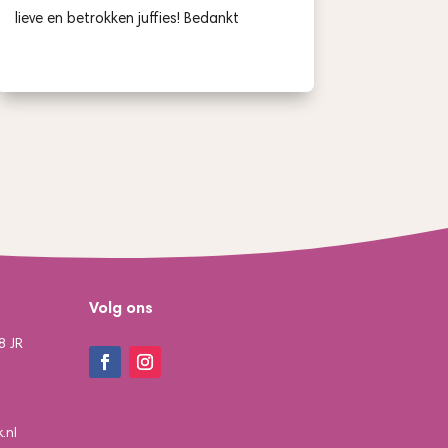
lieve en betrokken juffies! Bedankt
Volg ons
8 JR
.nl